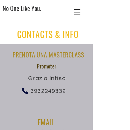
No One Like You.
CONTACTS & INFO
PRENOTA UNA MASTERCLASS
Promoter
Grazia Intiso
3932249332
EMAIL